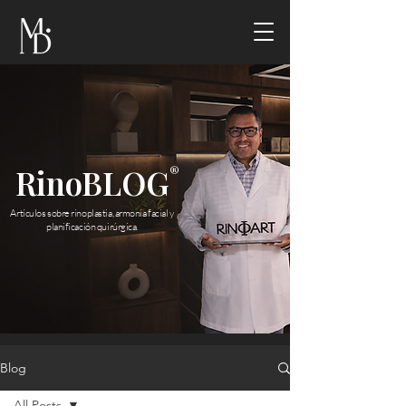
RinoBLOG
®
Artículos sobre rinoplastia, armonía facial y
planificación quirúrgica.
Blog
All Posts