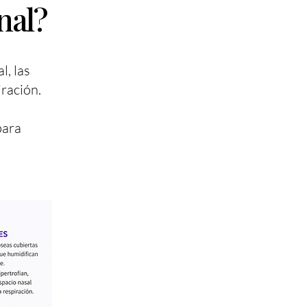
nal?
l, las
iración.
para