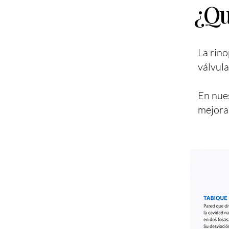
¿Qu
La rino
válvula
En nues
mejorar