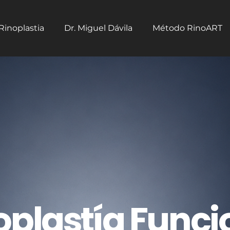
Rinoplastia
Dr. Miguel Dávila
Método RinoART
oplastía Funci