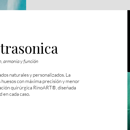
ltrasonica
ón, armonía y función
ados naturales y personalizados. La
os huesos con máxima precisión y menor
cación quirúrgica RinoART®, diseñada
ad en cada caso.