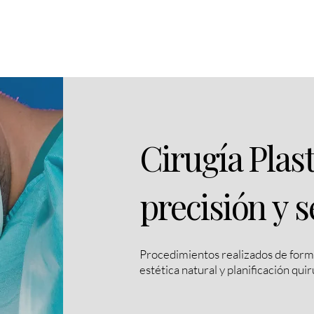
Rinoplastia
Dr. Miguel Dávila
Método RinoART
Cirugía Plas
precisión y s
Procedimientos realizados de forma
estética natural y planificación qui